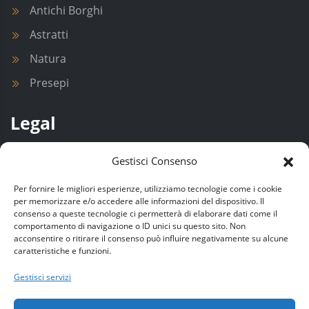
Antichi Borghi
Astratti
Natura
Presepi
Legal
Privacy Policy
Gestisci Consenso
Cookie Policy (UE)
Per fornire le migliori esperienze, utilizziamo tecnologie come i cookie
per memorizzare e/o accedere alle informazioni del dispositivo. Il
Contatti
consenso a queste tecnologie ci permetterà di elaborare dati come il
comportamento di navigazione o ID unici su questo sito. Non
acconsentire o ritirare il consenso può influire negativamente su alcune
Contact Info
caratteristiche e funzioni.
Gestisci servizi
info@re-cuperando.it